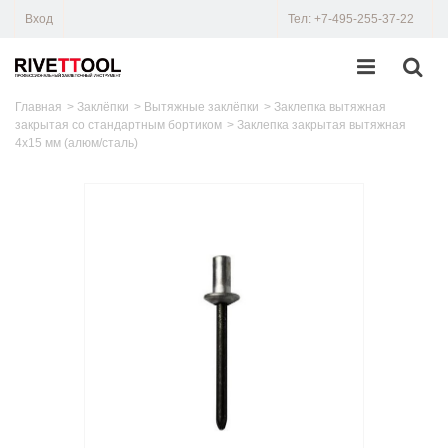
Вход
Тел: +7-495-255-37-22
Главная
>
Заклёпки
>
Вытяжные заклёпки
>
Заклепка вытяжная
закрытая со стандартным бортиком
>
Заклепка закрытая вытяжная
4x15 мм (алюм/сталь)