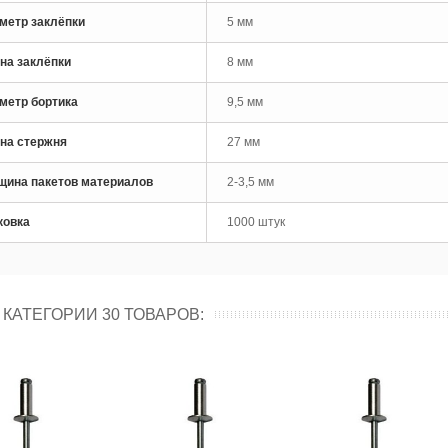
метр заклёпки
5 мм
лепочник аккумуляторный
tools SK50R
на заклёпки
8 мм
метр бортика
9,5 мм
на стержня
27 мм
щина пакетов материалов
2-3,5 мм
ковка
1000 штук
 КАТЕГОРИИ 30 ТОВАРОВ: