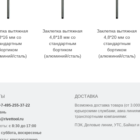
пка вытяжная
Заклепка вытяжная
Заклепка вытяжная
8*16 мм со
4,8*18 мм со
4,8*20 мм со
андартным
стандартным
стандартным
бортиком
бортиком
бортиком
миний/сталь)
(алюминий/сталь)
(алюминий/сталь)
ТЫ
ДОСТАВКА
+7-495-255-37-22
Возможна доставка товара (от 3.000
курьерскими службами, авиа линиям
ань
транспортными компаниями:
o@rivettool.ru
ПЭК, Деловые линии, УТС, Байкал и 
боты:
с 8:30 до 17:00
:
суббота, воскресенье
казы:
круглосуточно