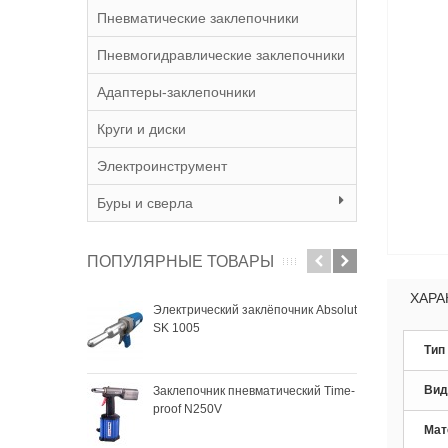
Пневматические заклепочники
Пневмогидравлические заклепочники
Адаптеры-заклепочники
Круги и диски
Электроинструмент
Буры и сверла
ПОПУЛЯРНЫЕ ТОВАРЫ
ХАРА
Электрический заклёпочник Absolut
Зак
SK 1005
SKyt
Тип
Вид
Заклепочник пневматический Time-
Зак
proof N250V
SKyt
Мат