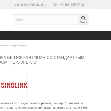
e-mail: info@rivettool.ru
Тел: +7-495-255-37-22
Поиск
ртиком (нерж/нерж)
ПКА ВЫТЯЖНАЯ 5*8 ММ СО СТАНДАРТНЫМ
КОМ (НЕРЖ/НЕРЖ)
вытяжная со стандартным бортиком, размер 5*8 мм тело и
изготовлены из нержавеющей стали, диаметр бортика 9,5 мм,