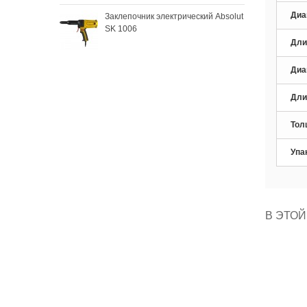
Диа
Заклепочник электрический Absolut
Зак
SK 1006
SKy
Дли
Диа
Дли
Тол
Упа
В ЭТОЙ