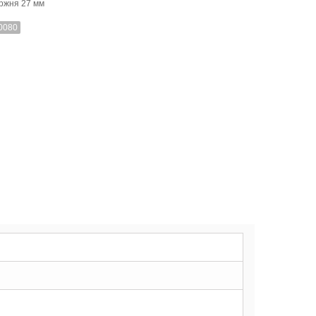
ржня 27 мм
0080