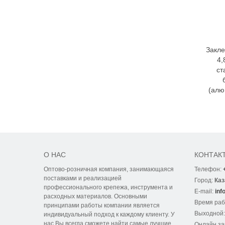
Закле
4,
ст
(алю
О НАС
КОНТАК
Оптово-розничная компания, занимающаяся
Телефон:
поставками и реализацией
Город:
Каз
профессионального крепежа, инструмента и
E-mail:
inf
расходных материалов. Основными
Время ра
принципами работы компании является
Выходной
индивидуальный подход к каждому клиенту. У
нас Вы всегда сможете найти самые лучшие
Онлайн за