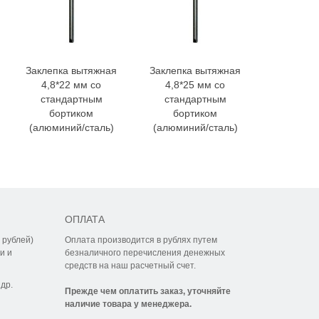
Заклепка вытяжная
Заклепка вытяжная
Заклепка
4,8*22 мм со
4,8*25 мм со
4,8*28
стандартным
стандартным
станд
бортиком
бортиком
борт
(алюминий/сталь)
(алюминий/сталь)
(алюмини
ОПЛАТА
 рублей)
Оплата производится в рублях путем
и и
безналичного перечисления денежных
средств на наш расчетный счет.
др.
Прежде чем оплатить заказ, уточняйте
наличие товара у менеджера.