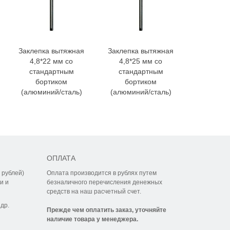
Заклепка вытяжная
Заклепка вытяжная
Заклепка
4,8*22 мм со
4,8*25 мм со
4,8*28
стандартным
стандартным
станд
бортиком
бортиком
борт
(алюминий/сталь)
(алюминий/сталь)
(алюмини
ОПЛАТА
 рублей)
Оплата производится в рублях путем
и и
безналичного перечисления денежных
средств на наш расчетный счет.
др.
Прежде чем оплатить заказ, уточняйте
наличие товара у менеджера.