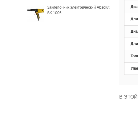
Диа
Заклепочник электрический Absolut
Зак
SK 1006
SKy
Дли
Диа
Дли
Тол
Упа
В ЭТОЙ