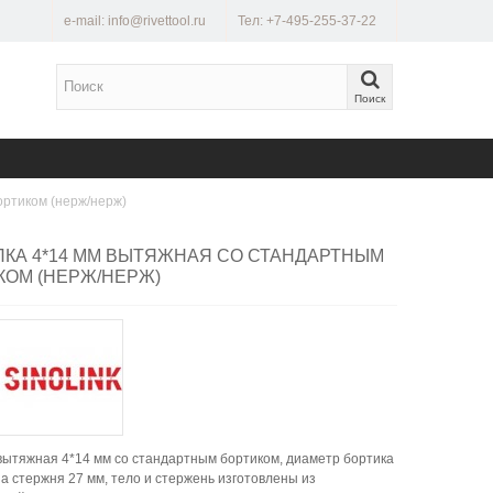
e-mail: info@rivettool.ru
Тел: +7-495-255-37-22
Поиск
ортиком (нерж/нерж)
ПКА 4*14 ММ ВЫТЯЖНАЯ СО СТАНДАРТНЫМ
КОМ (НЕРЖ/НЕРЖ)
вытяжная 4*14 мм со стандартным бортиком, диаметр бортика
на стержня 27 мм, тело и стержень изготовлены из