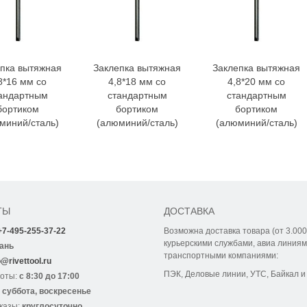
пка вытяжная
Заклепка вытяжная
Заклепка вытяжная
8*16 мм со
4,8*18 мм со
4,8*20 мм со
андартным
стандартным
стандартным
бортиком
бортиком
бортиком
миний/сталь)
(алюминий/сталь)
(алюминий/сталь)
ТЫ
ДОСТАВКА
+7-495-255-37-22
Возможна доставка товара (от 3.000
курьерскими службами, авиа линиям
ань
транспортными компаниями:
o@rivettool.ru
ПЭК, Деловые линии, УТС, Байкал и 
боты:
с 8:30 до 17:00
:
суббота, воскресенье
казы:
круглосуточно