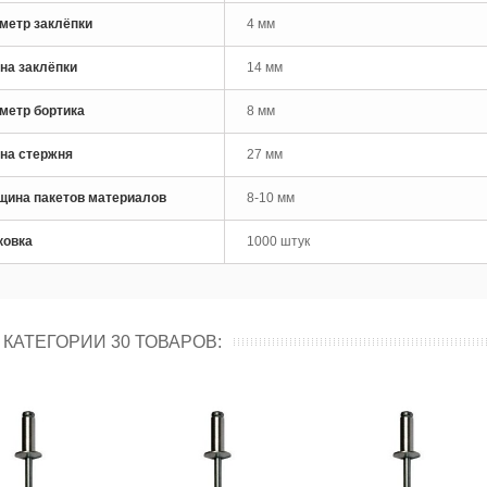
метр заклёпки
4 мм
лепочник аккумуляторный
tools SK50R
на заклёпки
14 мм
метр бортика
8 мм
на стержня
27 мм
щина пакетов материалов
8-10 мм
ковка
1000 штук
 КАТЕГОРИИ 30 ТОВАРОВ: