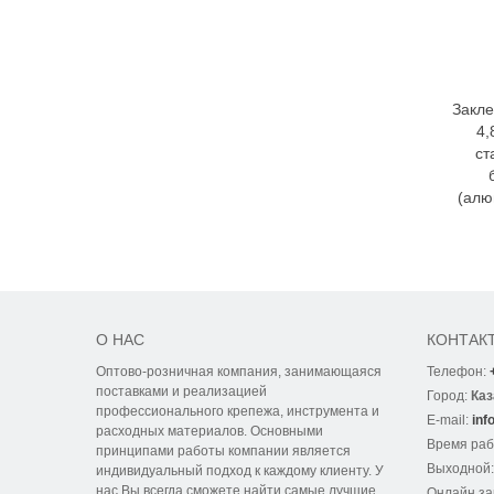
Закле
4,
ст
(алю
О НАС
КОНТАК
Оптово-розничная компания, занимающаяся
Телефон:
поставками и реализацией
Город:
Каз
профессионального крепежа, инструмента и
E-mail:
inf
расходных материалов. Основными
Время ра
принципами работы компании является
Выходной
индивидуальный подход к каждому клиенту. У
нас Вы всегда сможете найти самые лучшие
Онлайн за