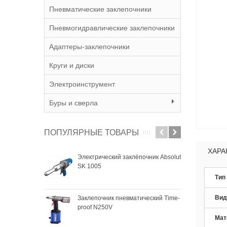
Пневматические заклепочники
Пневмогидравлические заклепочники
Адаптеры-заклепочники
Круги и диски
Электроинструмент
Буры и сверла
ПОПУЛЯРНЫЕ ТОВАРЫ
ХАРА
Электрический заклёпочник Absolut
Зак
SK 1005
SKyt
Тип
Вид
Заклепочник пневматический Time-
Зак
proof N250V
SKyt
Мат