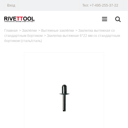
Вход
Тел: +7-495-255-37-22
Главная
>
Заклёпки
>
Вытяжные заклёпки
>
Заклепка вытяжная со
стандартным бортиком
>
Заклепка вытяжная 6*22 мм со стандартным
бортиком (сталь/сталь)