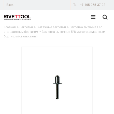
Вход
Тел: +7-495-255-37-22
Главная
>
Заклёпки
>
Вытяжные заклёпки
>
Заклепка вытяжная со
стандартным бортиком
>
Заклепка вытяжная 5*8 мм со стандартным
бортиком (сталь/сталь)