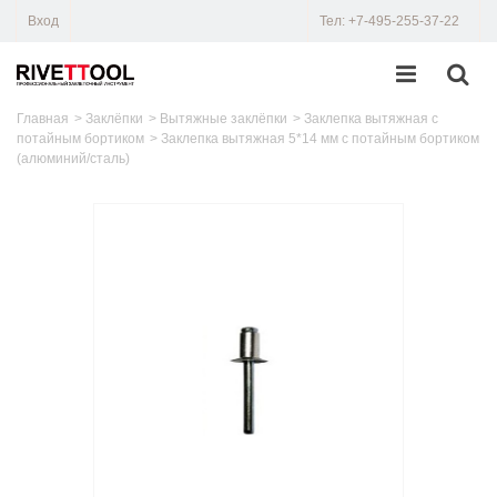
Вход
Тел: +7-495-255-37-22
Главная
>
Заклёпки
>
Вытяжные заклёпки
>
Заклепка вытяжная с
потайным бортиком
>
Заклепка вытяжная 5*14 мм с потайным бортиком
(алюминий/сталь)