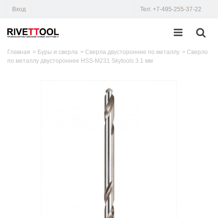
Вход
Тел: +7-495-255-37-22
Главная
>
Буры и сверла
>
Сверла двусторонние по металлу
>
Сверло
по металлу двустороннее HSS-M231 Skytools 3.1 мм