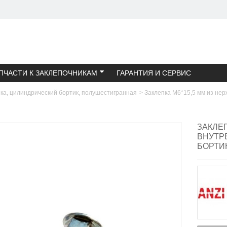
ПЧАСТИ К ЗАКЛЕПОЧНИКАМ
ГАРАНТИЯ И СЕРВИС
ка, цилиндрический бортик, полушестигранная
>
Заклепка M6*15,5 мм из не
ЗАКЛЕ
ВНУТР
БОРТИ