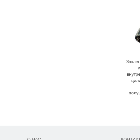
Закле
и
внутр
цил
полу
О НАС
КОНТАК