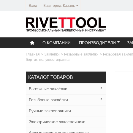
Вход
Ваш город: Казань
О КОМПАНИИ
ПРОИЗВОДИТЕЛИ
ЗА
Главная
>
Заклёпки
>
Резьбовые заклёпки
>
Резьбовая заклеп
бортик, полушестигранная
КАТАЛОГ ТОВАРОВ
Вытяжные заклёпки
Резьбовые заклёпки
Ручные заклепочники
Электрические заклепочники
Аккумуляторные заклепочники