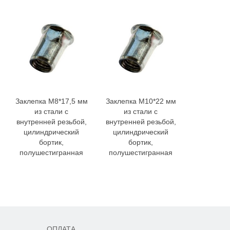
Заклепка M8*17,5 мм
Заклепка M10*22 мм
Заклепка 
из стали с
из стали с
из нерж
внутренней резьбой,
внутренней резьбой,
стали с в
цилиндрический
цилиндрический
резь
бортик,
бортик,
цилиндр
полушестигранная
полушестигранная
бор
полушест
ОПЛАТА