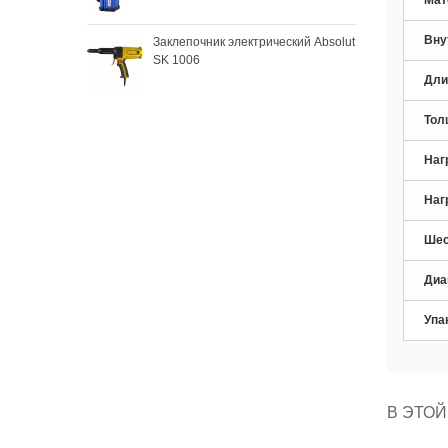
Вну
Заклепочник электрический Absolut
Зак
SK 1006
SKy
Дли
Тол
Наг
Наг
Шес
Диа
Упа
В ЭТОЙ