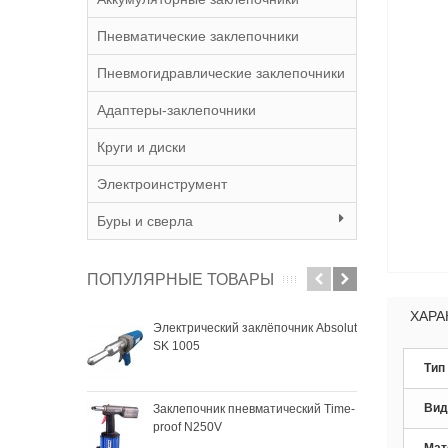
Пневматические заклепочники
Пневмогидравлические заклепочники
Адаптеры-заклепочники
Круги и диски
Электроинструмент
Буры и сверла
ПОПУЛЯРНЫЕ ТОВАРЫ
ХАРА
Электрический заклёпочник Absolut
Зак
SK 1005
SKyt
Тип
Вид
Заклепочник пневматический Time-
Зак
proof N250V
SKyt
Мат