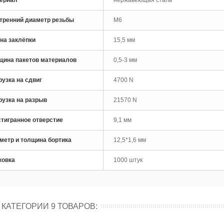
тренний диаметр резьбы
M6
лепочник аккумуляторный
tools SK50R
на заклёпки
15,5 мм
щина пакетов материалов
0,5-3 мм
рузка на сдвиг
4700 N
рузка на разрыв
21570 N
тигранное отверстие
9,1 мм
метр и толщина бортика
12,5*1,6 мм
ковка
1000 штук
 КАТЕГОРИИ 9 ТОВАРОВ: